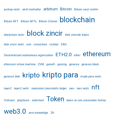
arbitrum
Bitcoin
airdrop nedir
akıllı kontratlar
Bitcoin nasıl üretilir
blockchain
Bitcoin NFT
Bitcoin NFTs
Bitcoin Ordinal
block zincir
blockchain nedir
blok zincirde köprü
blok zincir nedir
coin
crosschain
cüzdan
DAO
ethereum
ETH2.0
Decentralized autonomous organization
ether
ethereum virtual machine
EVM
gamefi
gaming
genesis
genesis block
kripto para
kripto
genesis blok
kripto para nedir
nft
layer2
layer2 nedir
maksimal çıkarılabilir değer
mev
mev nedir
Token
Ordinals
play2earn
sidechain
token ve coin arasındaki farklar
web3.0
zero knowledge
ZK