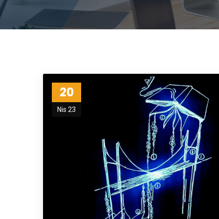
20
Nis 23