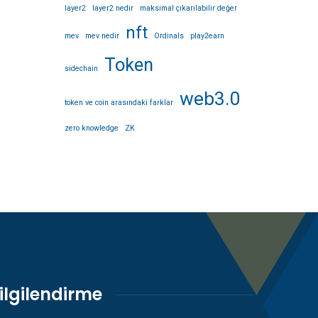
layer2
layer2 nedir
maksimal çıkarılabilir değer
nft
mev
mev nedir
Ordinals
play2earn
Token
sidechain
web3.0
token ve coin arasındaki farklar
zero knowledge
ZK
ilgilendirme