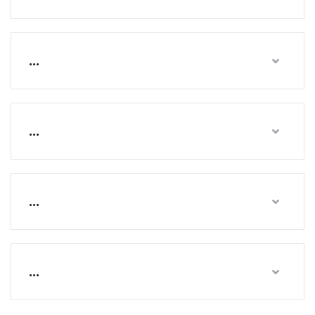
...
...
...
...