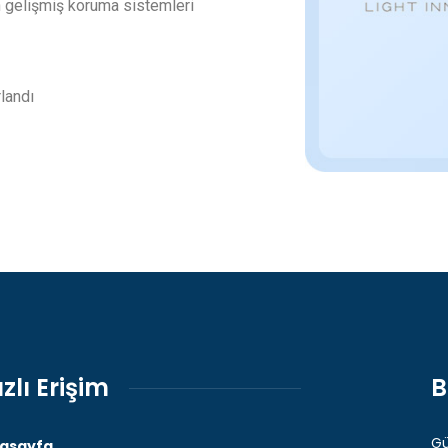
n gelişmiş koruma sistemleri
landı
ızlı Erişim
B
Gü
asayfa