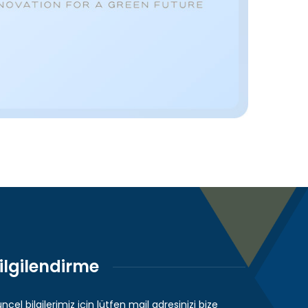
ilgilendirme
ncel bilgilerimiz için lütfen mail adresinizi bize