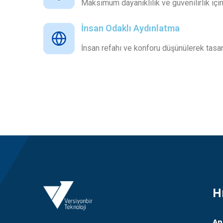
Maksimum dayanıklılık ve güvenilirlik içi
İnsan Odaklı Aydınlatma
İnsan refahı ve konforu düşünülerek tasar
H
An