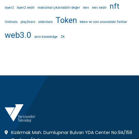
nft
layer2
layer2 nedir
maksimal çıkarılabilir değer
mev
mev nedir
Token
Ordinals
play2earn
sidechain
token ve coin arasındaki farklar
web3.0
zero knowledge
ZK
Kızılırmak Mah. Dumlupınar Bulvarı YDA Center No:9A/158