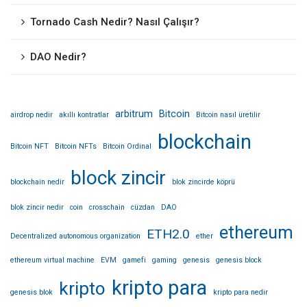
Tornado Cash Nedir? Nasıl Çalışır?
DAO Nedir?
arbitrum
Bitcoin
airdrop nedir
akıllı kontratlar
Bitcoin nasıl üretilir
blockchain
Bitcoin NFT
Bitcoin NFTs
Bitcoin Ordinal
block zincir
blockchain nedir
blok zincirde köprü
blok zincir nedir
coin
crosschain
cüzdan
DAO
ethereum
ETH2.0
Decentralized autonomous organization
ether
ethereum virtual machine
EVM
gamefi
gaming
genesis
genesis block
kripto para
kripto
genesis blok
kripto para nedir