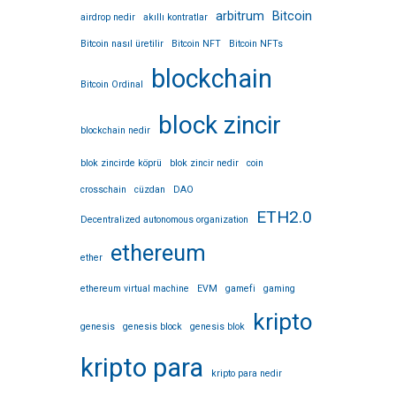
arbitrum
Bitcoin
airdrop nedir
akıllı kontratlar
Bitcoin nasıl üretilir
Bitcoin NFT
Bitcoin NFTs
blockchain
Bitcoin Ordinal
block zincir
blockchain nedir
blok zincirde köprü
blok zincir nedir
coin
crosschain
cüzdan
DAO
ETH2.0
Decentralized autonomous organization
ethereum
ether
ethereum virtual machine
EVM
gamefi
gaming
kripto
genesis
genesis block
genesis blok
kripto para
kripto para nedir