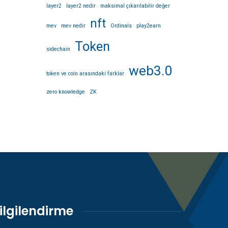
layer2
layer2 nedir
maksimal çıkarılabilir değer
nft
mev
mev nedir
Ordinals
play2earn
Token
sidechain
web3.0
token ve coin arasındaki farklar
zero knowledge
ZK
ilgilendirme