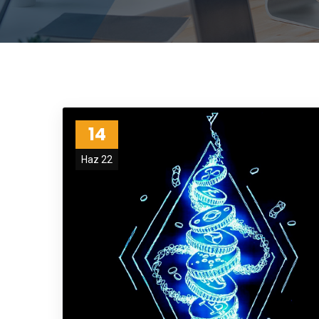
14
Haz 22