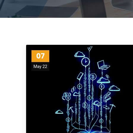
07
May 22