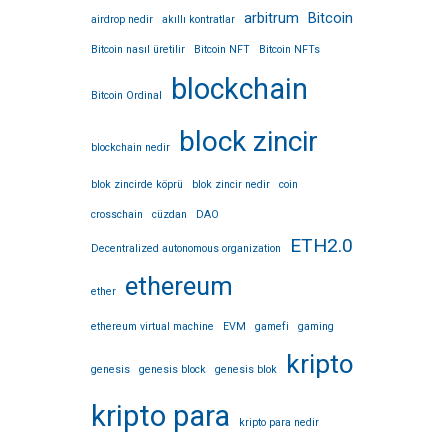
arbitrum
Bitcoin
airdrop nedir
akıllı kontratlar
Bitcoin nasıl üretilir
Bitcoin NFT
Bitcoin NFTs
blockchain
Bitcoin Ordinal
block zincir
blockchain nedir
blok zincirde köprü
blok zincir nedir
coin
crosschain
cüzdan
DAO
ETH2.0
Decentralized autonomous organization
ethereum
ether
ethereum virtual machine
EVM
gamefi
gaming
kripto
genesis
genesis block
genesis blok
kripto para
kripto para nedir