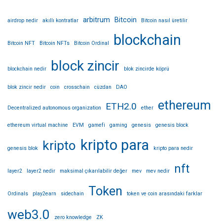
arbitrum
Bitcoin
airdrop nedir
akıllı kontratlar
Bitcoin nasıl üretilir
blockchain
Bitcoin NFT
Bitcoin NFTs
Bitcoin Ordinal
block zincir
blockchain nedir
blok zincirde köprü
blok zincir nedir
coin
crosschain
cüzdan
DAO
ethereum
ETH2.0
Decentralized autonomous organization
ether
ethereum virtual machine
EVM
gamefi
gaming
genesis
genesis block
kripto para
kripto
genesis blok
kripto para nedir
nft
layer2
layer2 nedir
maksimal çıkarılabilir değer
mev
mev nedir
Token
Ordinals
play2earn
sidechain
token ve coin arasındaki farklar
web3.0
zero knowledge
ZK