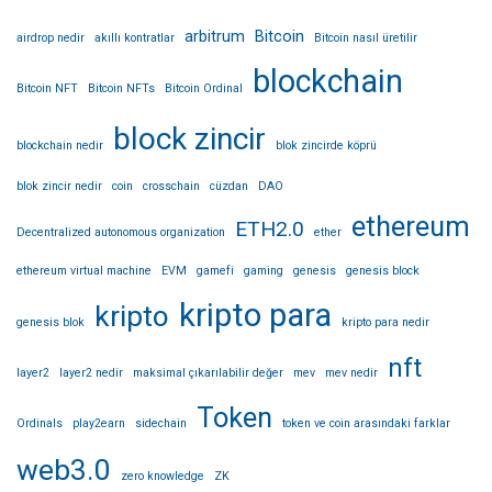
arbitrum
Bitcoin
airdrop nedir
akıllı kontratlar
Bitcoin nasıl üretilir
blockchain
Bitcoin NFT
Bitcoin NFTs
Bitcoin Ordinal
block zincir
blockchain nedir
blok zincirde köprü
blok zincir nedir
coin
crosschain
cüzdan
DAO
ethereum
ETH2.0
Decentralized autonomous organization
ether
ethereum virtual machine
EVM
gamefi
gaming
genesis
genesis block
kripto para
kripto
genesis blok
kripto para nedir
nft
layer2
layer2 nedir
maksimal çıkarılabilir değer
mev
mev nedir
Token
Ordinals
play2earn
sidechain
token ve coin arasındaki farklar
web3.0
zero knowledge
ZK