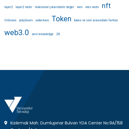
nft
layer2
layer2 nedir
maksimal çıkarılabilir değer
mev
mev nedir
Token
Ordinals
play2earn
sidechain
token ve coin arasındaki farklar
web3.0
zero knowledge
ZK
Kızılırmak Mah. Dumlupınar Bulvarı YDA Center No:9A/158