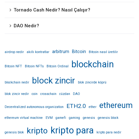
Tornado Cash Nedir? Nasıl Çalışır?
DAO Nedir?
arbitrum
Bitcoin
airdrop nedir
akıllı kontratlar
Bitcoin nasıl üretilir
blockchain
Bitcoin NFT
Bitcoin NFTs
Bitcoin Ordinal
block zincir
blockchain nedir
blok zincirde köprü
blok zincir nedir
coin
crosschain
cüzdan
DAO
ethereum
ETH2.0
Decentralized autonomous organization
ether
ethereum virtual machine
EVM
gamefi
gaming
genesis
genesis block
kripto para
kripto
genesis blok
kripto para nedir