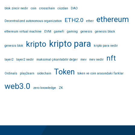
blok zincir nedir
coin
crosschain
cüzdan
DAO
ethereum
ETH2.0
Decentralized autonomous organization
ether
ethereum virtual machine
EVM
gamefi
gaming
genesis
genesis block
kripto para
kripto
genesis blok
kripto para nedir
nft
layer2
layer2 nedir
maksimal çıkarılabilir değer
mev
mev nedir
Token
Ordinals
play2earn
sidechain
token ve coin arasındaki farklar
web3.0
zero knowledge
ZK