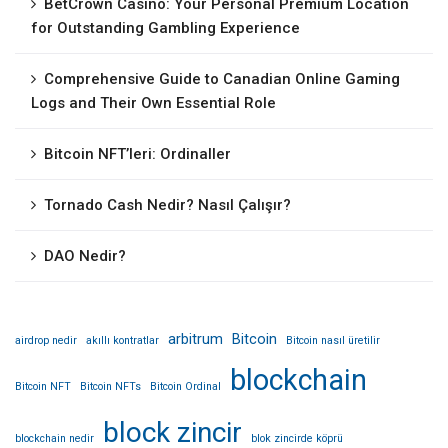
BetCrown Casino: Your Personal Premium Location
for Outstanding Gambling Experience
Comprehensive Guide to Canadian Online Gaming
Logs and Their Own Essential Role
Bitcoin NFT’leri: Ordinaller
Tornado Cash Nedir? Nasıl Çalışır?
DAO Nedir?
arbitrum
Bitcoin
airdrop nedir
akıllı kontratlar
Bitcoin nasıl üretilir
blockchain
Bitcoin NFT
Bitcoin NFTs
Bitcoin Ordinal
block zincir
blockchain nedir
blok zincirde köprü